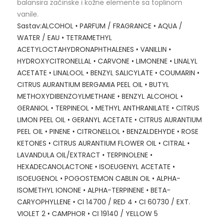
balansira začinske i kožne elemente sa toplinom
vanile.
Sastav:ALCOHOL • PARFUM / FRAGRANCE • AQUA /
WATER / EAU • TETRAMETHYL
ACETYLOCTAHYDRONAPHTHALENES • VANILLIN •
HYDROXYCITRONELLAL • CARVONE • LIMONENE • LINALYL
ACETATE • LINALOOL • BENZYL SALICYLATE • COUMARIN •
CITRUS AURANTIUM BERGAMIA PEEL OIL • BUTYL
METHOXYDIBENZOYLMETHANE • BENZYL ALCOHOL •
GERANIOL • TERPINEOL • METHYL ANTHRANILATE • CITRUS
LIMON PEEL OIL • GERANYL ACETATE • CITRUS AURANTIUM
PEEL OIL • PINENE • CITRONELLOL • BENZALDEHYDE • ROSE
KETONES • CITRUS AURANTIUM FLOWER OIL • CITRAL •
LAVANDULA OIL/EXTRACT • TERPINOLENE •
HEXADECANOLACTONE • ISOEUGENYL ACETATE •
ISOEUGENOL • POGOSTEMON CABLIN OIL • ALPHA-
ISOMETHYL IONONE • ALPHA-TERPINENE • BETA-
CARYOPHYLLENE • CI 14700 / RED 4 • CI 60730 / EXT.
VIOLET 2 • CAMPHOR • CI 19140 / YELLOW 5