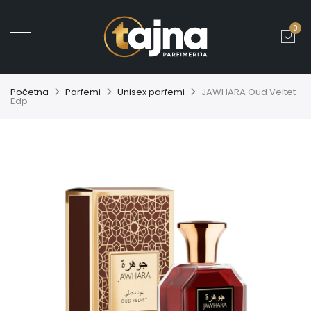
0
' ?>
Početna
Parfemi
Unisex parfemi
JAWHARA Oud Veltet
Edp