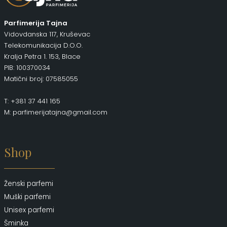
Parfimerija Tajna
Vidovdanska 117, Kruševac
Telekomunikacija D.O.O.
Kralja Petra 1. 153, Blace
PIB: 100370034
Matični broj: 07585055
T: +381 37 441 165
M: parfimerijatajna@gmail.com
Shop
Ženski parfemi
Muški parfemi
Unisex parfemi
Šminka