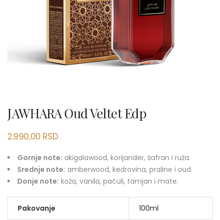
JAWHARA Oud Veltet Edp
2.990,00
RSD
Gornje note:
akigalawood, korijander, šafran i ruža.
Srednje note:
amberwood, kedrovina, praline i oud.
Donje note:
koža, vanila, pačuli, tamjan i mate.
Pakovanje
100ml