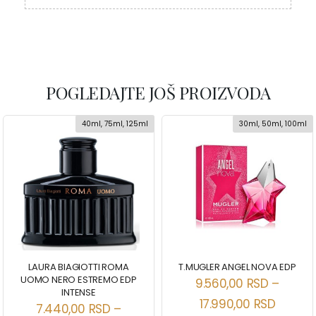
POGLEDAJTE JOŠ PROIZVODA
40ml, 75ml, 125ml
30ml, 50ml, 100ml
LAURA BIAGIOTTI ROMA
T.MUGLER ANGEL NOVA EDP
UOMO NERO ESTREMO EDP
9.560,00
RSD
–
INTENSE
17.990,00
RSD
7.440,00
RSD
–