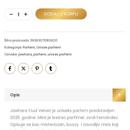
DODAJ U KORPU
Šifra proizvoda:
3616307080620
Kategorije:
Parfemi
,
Unisex parfemi
Oznake:
jawhara
,
parfemi
,
unisex parfemi
Opis
Jawhara Oud Velvet je uniseks parfem predstavljen
2025. godine.
M
iris je kreirao parfimer Jordi Fernández.
Opisuje se kao misteriozan, boozy i zavodljiv miris koji