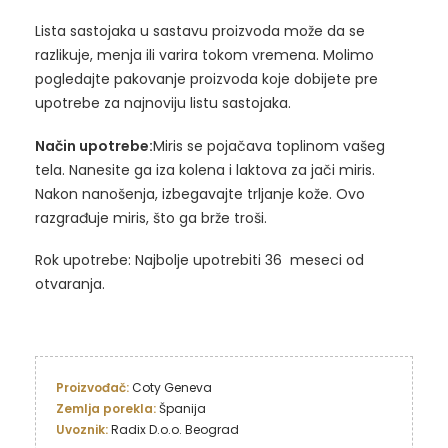
Lista sastojaka u sastavu proizvoda može da se
razlikuje, menja ili varira tokom vremena. Molimo
pogledajte pakovanje proizvoda koje dobijete pre
upotrebe za najnoviju listu sastojaka.
Način upotrebe:
Miris se pojačava toplinom vašeg
tela. Nanesite ga iza kolena i laktova za jači miris.
Nakon nanošenja, izbegavajte trljanje kože. Ovo
razgrađuje miris, što ga brže troši.
Rok upotrebe: Najbolje upotrebiti 36 meseci od
otvaranja.
Proizvođač: 
Zemlja porekla: 
Uvoznik: 
Radix D.o.o. Beograd