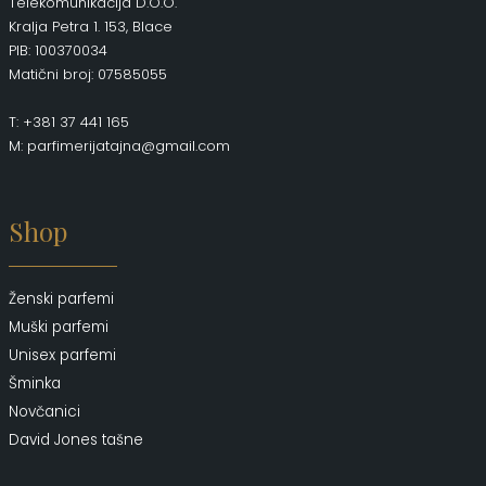
Telekomunikacija D.O.O.
Kralja Petra 1. 153, Blace
PIB: 100370034
Matični broj: 07585055
T: +381 37 441 165
M: parfimerijatajna@gmail.com
Shop
Ženski parfemi
Muški parfemi
Unisex parfemi
Šminka
Novčanici
David Jones tašne