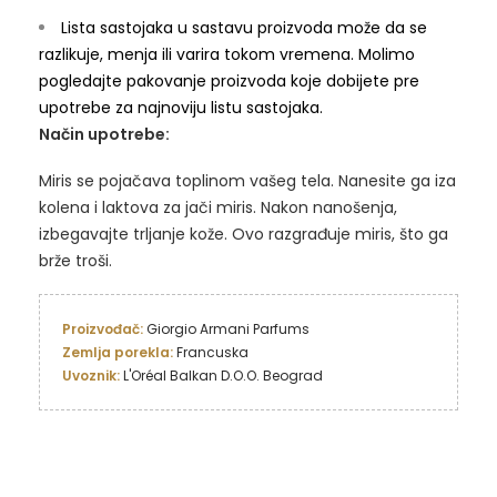
Lista sastojaka u sastavu proizvoda može da se
razlikuje, menja ili varira tokom vremena. Molimo
pogledajte pakovanje proizvoda koje dobijete pre
upotrebe za najnoviju listu sastojaka.
Način upotrebe:
Miris se pojačava toplinom vašeg tela. Nanesite ga iza
kolena i laktova za jači miris. Nakon nanošenja,
izbegavajte trljanje kože. Ovo razgrađuje miris, što ga
brže troši.
Proizvođač: 
Zemlja porekla: 
Uvoznik: 
L'Oréal Balkan D.O.O. Beograd