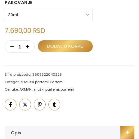
PAKOVANJE
7.690,00
RSD
DODAJ U KORPU
Šifra proizvoda:
3605522040229
Kategorije:
Muški parfemi
,
Parfemi
Oznake:
ARMANI
,
muški parfemi
,
parfemi
Opis