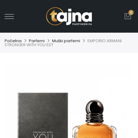
0
' ?>
Početna
Parfemi
Muški parfemi
EMPORIO ARMANI
STRONGER WITH YOU EDT