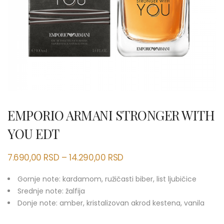
EMPORIO ARMANI STRONGER WITH
YOU EDT
7.690,00
RSD
–
14.290,00
RSD
Gornje note: kardamom, ružičasti biber, list ljubičice
Srednje note: žalfija
Donje note: amber, kristalizovan akrod kestena, vanila