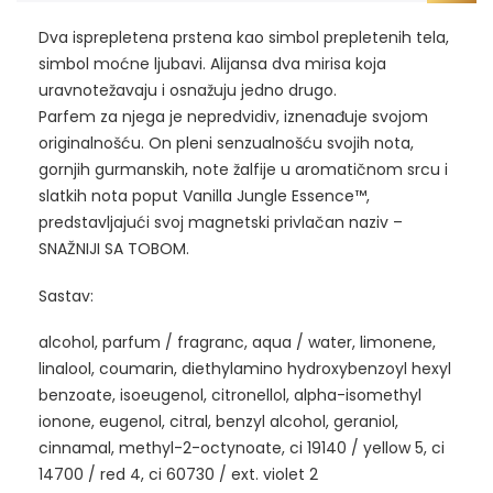
Dva isprepletena prstena kao simbol prepletenih tela,
simbol moćne ljubavi. Alijansa dva mirisa koja
uravnotežavaju i osnažuju jedno drugo.
Parfem za njega je nepredvidiv, iznenađuje svojom
originalnošću. On pleni senzualnošću svojih nota,
gornjih gurmanskih, note žalfije u aromatičnom srcu i
slatkih nota poput Vanilla Jungle Essence™,
predstavljajući svoj magnetski privlačan naziv –
SNAŽNIJI SA TOBOM.
Sastav:
alcohol, parfum / fragranc, aqua / water, limonene,
linalool, coumarin, diethylamino hydroxybenzoyl hexyl
benzoate, isoeugenol, citronellol, alpha-isomethyl
ionone, eugenol, citral, benzyl alcohol, geraniol,
cinnamal, methyl-2-octynoate, ci 19140 / yellow 5, ci
14700 / red 4, ci 60730 / ext. violet 2