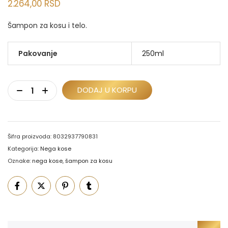
2.264,00
RSD
Šampon za kosu i telo.
Pakovanje
250ml
DODAJ U KORPU
Šifra proizvoda:
8032937790831
Kategorija:
Nega kose
Oznake:
nega kose
,
šampon za kosu