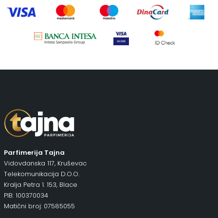
Parfimerija Tajna
Vidovdanska 117, Kruševac
Telekomunikacija D.O.O.
Kralja Petra 1. 153, Blace
PIB: 100370034
Matični broj: 07585055