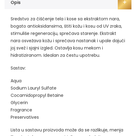
Opis
Sredstvo za čišćenje tela i kose sa ekstraktom nara,
bogato antioksidansima, štiti kožu i kosu od UV zraka,
stimuliše regeneraciju, sprečava starenje. Ekstrakt
nara osvežava kožu i sprečava nastanak i upale dajući
joj svež i sjajni izgled. Ostavlja kosu mekom i
hidratiziranom. Idealan za čestu upotrebu.
Sastav:
Aqua
Sodium Lauryl Sulfate
Cocamidopropyl Betaine
Glycerin
Fragrance
Preservatives
Lista u sastavu proizvoda može da se razlikuje, menja