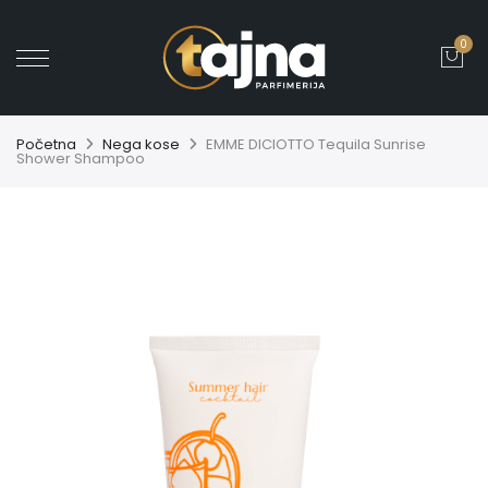
0
' ?>
Početna
Nega kose
EMME DICIOTTO Tequila Sunrise
Shower Shampoo