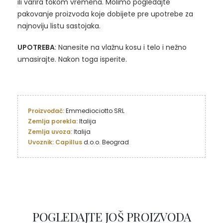
ili varira tokom vremena. Molimo pogledajte
pakovanje proizvoda koje dobijete pre upotrebe za
najnoviju listu sastojaka.
UPOTREBA
: Nanesite na vlažnu kosu i telo i nežno
umasirajte. Nakon toga isperite.
Proizvođač:
Zemlja porekla: 
Zemlja uvoza:
Uvoznik: Capillus
 d.o.o. Beograd
POGLEDAJTE JOŠ PROIZVODA