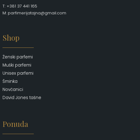
T: +381 37 441 165
M: parfimerijatajna@gmail.com
Shop
Ženski parfemi
Muški parfemi
Unisex parfemi
Šminka
Novčanici
David Jones tašne
Ponuda