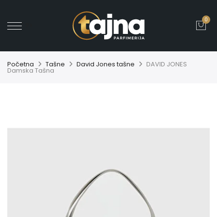
0
' ?>
Početna
Tašne
David Jones tašne
DAVID JONES
Damska Tašna