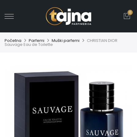
0
' ?>
Početna
Parfemi
Muški parfemi
CHRISTIAN DIOR
Sauvage Eau de Toilette