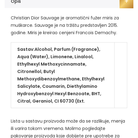
Opis
Christian Dior Sauvage je aromatični fužer miris za
muškarce. Sauvage je na tržištu predstavljen 2015.
godine. Miris je kreirao cenjeni Francois Demachy.
Sastav:Alcohol, Parfum (Fragrance),
Aqua (Water), Limonene, Linalool,
Ethylhexyl Methoxycinnamate,
Citronellol, Butyl
Methoxydibenzoylmethane, Ethylhexyl
Salicylate, Coumarin, Diethylamino
Hydroxybenzoyl Hexyl Benzoate, BHT,
Citral, Geraniol, CI 60730 (Ext.
Lista u sastavu proizvoda može da se razlikuje, menja
ili varira tokom vremena. Molimo pogledajte
pakovanje proizvoda koje dobijete pre upotrebe za