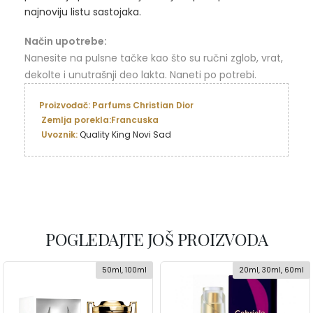
najnoviju listu sastojaka.
Način upotrebe:
Nanesite na pulsne tačke kao što su ručni zglob, vrat,
dekolte i unutrašnji deo lakta. Naneti po potrebi.
Uvoznik:
 Quality King Novi Sad
POGLEDAJTE JOŠ PROIZVODA
50ml, 100ml
20ml, 30ml, 60ml