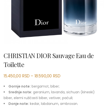
CHRISTIAN DIOR Sauvage Eau de
Toilette
15.450,00
RSD
–
18.590,00
RSD
Gornje note:
bergamot, biber;
Srednje note:
geranium, lavanda, sichuan (kineski)
biber, elemi ružičasti biber, vetiver, pačuli;
Donje note:
kedar, labdanum, ambroxan.