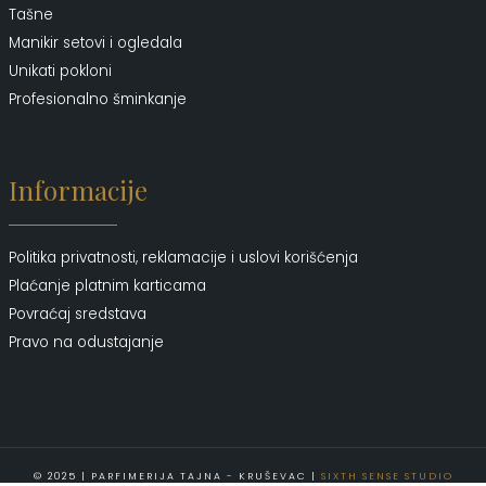
Tašne
Manikir setovi i ogledala
Unikati pokloni
Profesionalno šminkanje
Informacije
Politika privatnosti, reklamacije i uslovi korišćenja
Plaćanje platnim karticama
Povraćaj sredstava
Pravo na odustajanje
© 2025 | PARFIMERIJA TAJNA - KRUŠEVAC |
SIXTH SENSE STUDIO