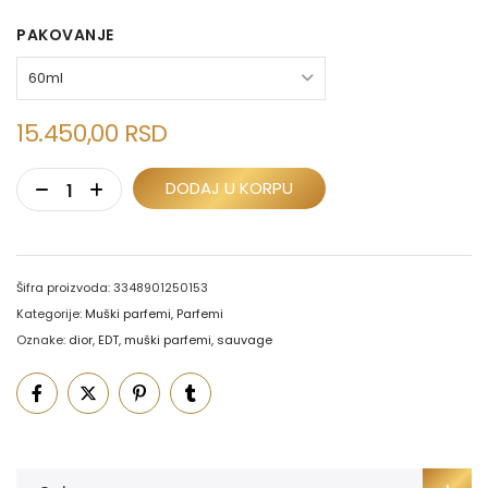
PAKOVANJE
15.450,00
RSD
DODAJ U KORPU
Šifra proizvoda:
3348901250153
Kategorije:
Muški parfemi
,
Parfemi
Oznake:
dior
,
EDT
,
muški parfemi
,
sauvage