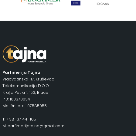
Parfimerija Tajna
Vidovdanska 117, Kruševac
Telekomunikacija D.O.O.
Kralja Petra 1. 153, Blace
PIB: 100370034
Matični broj: 07585055
T: +381 37 441 165
M: parfimerijatajna@gmail.com