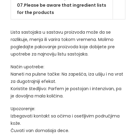
07.Please be aware that ingredient lists
for the products
Lista sastojaka u sastavu proizvoda može da se
razlikuje, menja ili varira tokom vremena. Molimo
pogledajte pakovanje proizvoda koje dobijete pre
upotrebe za najnoviju listu sastojaka.
Način upotrebe:
Naneti na pulsne tačke: Na zapešća, iza ušiju i na vrat
za dugotrajniji efekat.
Koristite štedljivo: Parfem je postojan i intenzivan, pa
je dovoljna mala količina.
Upozorenje:
Izbegavati kontakt sa očima i osetljivim područjima
kože.
Čuvati van domašaja dece.