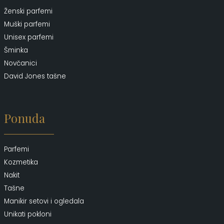
Ženski parfemi
Muški parfemi
Unisex parfemi
Šminka
Novčanici
David Jones tašne
Ponuda
Parfemi
Kozmetika
Nakit
Tašne
Manikir setovi i ogledala
Unikati pokloni