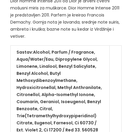
Dior Homme Intense 2011 od Dior je drveni cvetni
mošusni miris za muškarce. Dior Homme Intense 2011
je predstavljen 2011. Parfem je kreirao Francois
Demachy. Gornja nota je lavanda; srednje note suiris,
ambreta i kruška; bazne note su kedar iz Virdžinije i
vetiver.
Sastav:Alcohol, Parfum / Fragrance,
Aqua/Water/Eau, Dipropylene Glycol,
Limonene, Linalool, Benzyl Salicylate,
Benzyl Alcohol, Butyl
Methoxydibenzoylmethane,
Hydroxicitronellal, Methyl Anthranilate,
Citronellol, Alpha-Isomethyl Ionone,
Coumarin, Geraniol, Isoeugenol, Benzyl
Benzoate, Citral,
Trie(Tetramethylhydroxypiperidinol)
Citrate, Eugenol, Farnesol, Ci 60730 /
Ext. Violet 2, Ci 17200 / Red 33. 560528