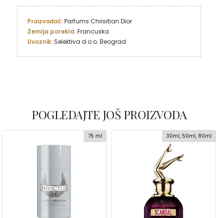
Proizvođač: 
Zemlja porekla:
Uvoznik:
 Selektiva d.o.o. Beograd
POGLEDAJTE JOŠ PROIZVODA
75 ml
30ml, 50ml, 80ml