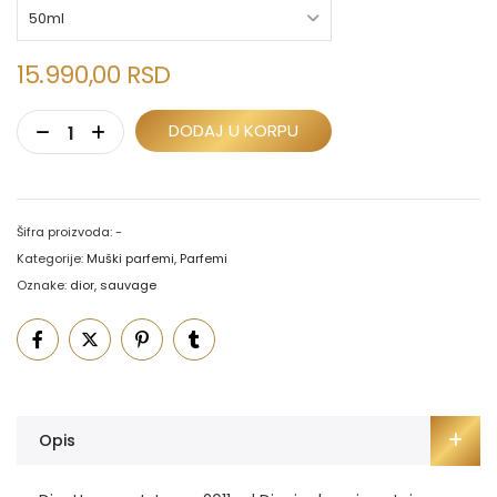
15.990,00
RSD
DODAJ U KORPU
Šifra proizvoda:
-
Kategorije:
Muški parfemi
,
Parfemi
Oznake:
dior
,
sauvage
Opis