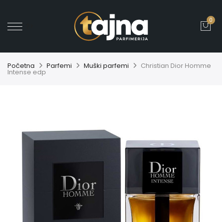
0
' ?>
Početna
Parfemi
Muški parfemi
Christian Dior Homme
Intense edp