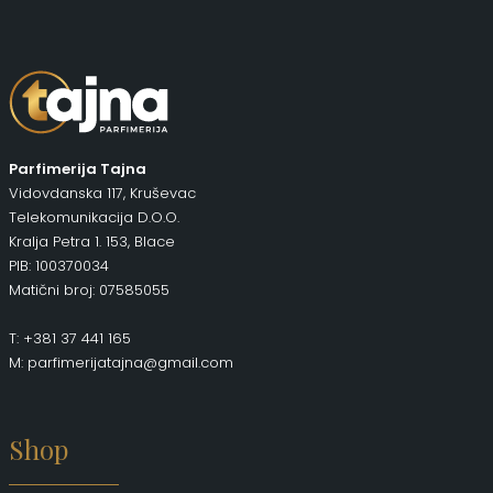
Parfimerija Tajna
Vidovdanska 117, Kruševac
Telekomunikacija D.O.O.
Kralja Petra 1. 153, Blace
PIB: 100370034
Matični broj: 07585055
T: +381 37 441 165
M: parfimerijatajna@gmail.com
Shop