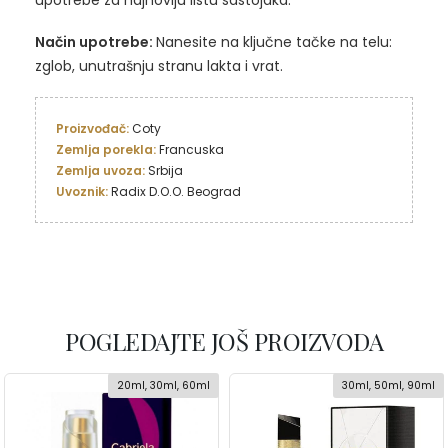
upotrebe za najnoviju listu sastojaka.
Način upotrebe:
Nanesite na ključne tačke na telu:
zglob, unutrašnju stranu lakta i vrat.
Proizvođač: 
Coty
Zemlja porekla:
Zemlja uvoza: 
Uvoznik:
 Radix D.O.O. Beograd
POGLEDAJTE JOŠ PROIZVODA
20ml, 30ml, 60ml
30ml, 50ml, 90ml