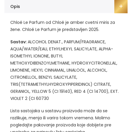
Opis
Chloé Le Parfum od Chloé je amber cvetni miris za
žene. Chloé Le Parfum je predstavljen 2025.
Sastav:
ALCOHOL DENAT., PARFUM/FRAGRANCE,
AQUA/WATER/EAU, ETHYLHEXYL SALICYLATE, ALPHA-
ISOMETHYL IONONE, BUTYL
METHOXYDIBENZOYLMETHANE, HYDROXYCITRONELLAL,
LIMONENE, HEXYL CINNAMAL, LINALOOL, ALCOHOL,
CITRONELLOL, BENZYL SALICYLATE,
TRIS(TETRAMETHYLHYDROXYPIPERIDINOL) CITRATE,
GERANIOL, YELLOW 5 (CI 19140), RED 4 (CI 14700), EXT.
VIOLET 2 (CI 60730
Lista sastojaka u sastavu proizvoda može da se
razlikuje, menja ili varira tokom vremena. Molimo
pogledajte pakovanje proizvoda koje dobijete pre