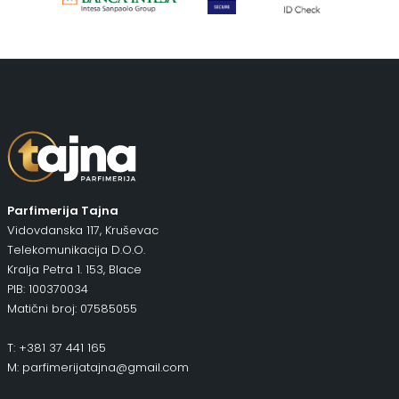
Parfimerija Tajna
Vidovdanska 117, Kruševac
Telekomunikacija D.O.O.
Kralja Petra 1. 153, Blace
PIB: 100370034
Matični broj: 07585055
T: +381 37 441 165
M: parfimerijatajna@gmail.com