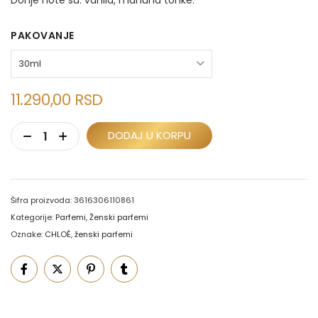
PAKOVANJE
11.290,00
RSD
DODAJ U KORPU
Šifra proizvoda:
3616306110861
Kategorije:
Parfemi
,
Ženski parfemi
Oznake:
CHLOÉ
,
ženski parfemi