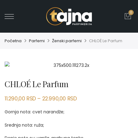
0
' ?>
Početna
Parfemi
Ženski parfemi
CHLOÉ Le Parfum
CHLOÉ Le Parfum
11.290,00
RSD
–
22.990,00
RSD
Gornja nota: cvet narandže;
Srednja nota: ruža;
Donje note su: vanila, mahuna tonke.