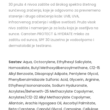
30 pruža 4 nivoa zaštite od širokog spektra štetnog
sunčevog zračenja, koje je odgovorno za prevremeno
starenje i druga oštećenja kože: UVB, UVA,
infracrvenog zračenja i vidljive svetlosti. Pruža visok
nivo zaštite i namenjen je za kožu koja je osetljiva na
sunce. Carroten PROTECT & HYDRATE mleko za
zaštitu od sunca, SPF 30 izuzetno je vodootporno i
dermatološki je testirano.
Sastav:
Aqua, Octocrylene, Ethylhexyl Salicylate,
Homosalate, Butyl Methoxydibenzoylmethane, C12-15
Alkyl Benzoate, Diisopropyl Adipate, Pentylene Glycol,
Phenylbenzimidazole Sulfonic Acid, Glycerin, Arginine,
Ethylhexyl Isononanoate, Sodium Hyaluronate,
Acrylates/Beheneth-25 Methacrylate Copolymer,
Acrylates/C12-22 Alkyl Methacrylate Copolymer,
Allantoin, Arachis Hypogaea Oil, Ascorbyl Palmitate,
Beta-Carotene, Caprylyl Glycol, Carnosine, Cellulose