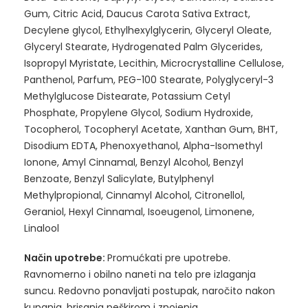
Gum, Citric Acid, Daucus Carota Sativa Extract,
Decylene glycol, Ethylhexylglycerin, Glyceryl Oleate,
Glyceryl Stearate, Hydrogenated Palm Glycerides,
Isopropyl Myristate, Lecithin, Microcrystalline Cellulose,
Panthenol, Parfum, PEG-100 Stearate, Polyglyceryl-3
Methylglucose Distearate, Potassium Cetyl
Phosphate, Propylene Glycol, Sodium Hydroxide,
Tocopherol, Tocopheryl Acetate, Xanthan Gum, BHT,
Disodium EDTA, Phenoxyethanol, Alpha-Isomethyl
Ionone, Amyl Cinnamal, Benzyl Alcohol, Benzyl
Benzoate, Benzyl Salicylate, Butylphenyl
Methylpropional, Cinnamyl Alcohol, Citronellol,
Geraniol, Hexyl Cinnamal, Isoeugenol, Limonene,
Linalool
Način upotrebe:
Promućkati pre upotrebe.
Ravnomerno i obilno naneti na telo pre izlaganja
suncu. Redovno ponavljati postupak, naročito nakon
kupanja, brisanja peškirom i znojenja.