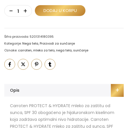
DODAJ U KORPU
Šifra proizvoda:
5201314180395
Kategorije:
Nega tela
,
Proizvodi za sunčanje
Oznake:
carroten
,
mleko za telo
,
nega tela
,
sunčanje
Opis
Carroten PROTECT & HYDRATE mleko za zaštitu od
sunca, SPF 30 obogaćeno je hijaluronskom kiselinom
koja zadržava optimalni nivo hidratacije. Carroten
PROTECT & HYDRATE mleko za zaštitu od sunca, SPF