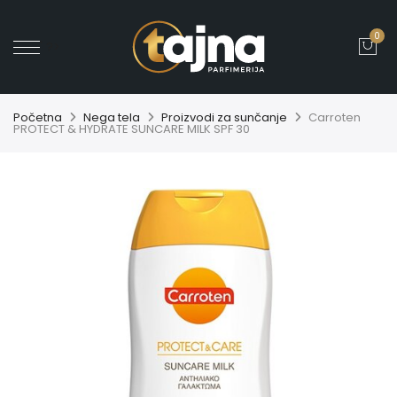
0
' ?>
Početna
Nega tela
Proizvodi za sunčanje
Carroten
PROTECT & HYDRATE SUNCARE MILK SPF 30