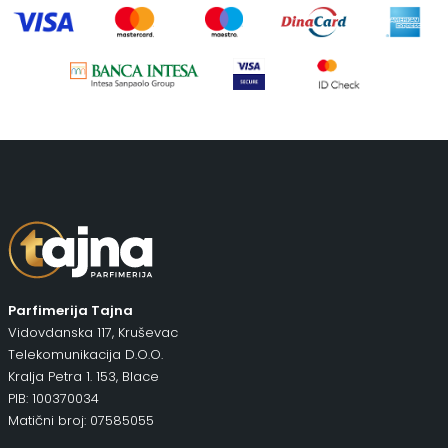
Parfimerija Tajna
Vidovdanska 117, Kruševac
Telekomunikacija D.O.O.
Kralja Petra 1. 153, Blace
PIB: 100370034
Matični broj: 07585055