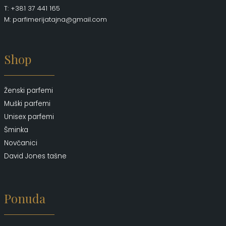
T: +381 37 441 165
M: parfimerijatajna@gmail.com
Shop
Ženski parfemi
Muški parfemi
Unisex parfemi
Šminka
Novčanici
David Jones tašne
Ponuda