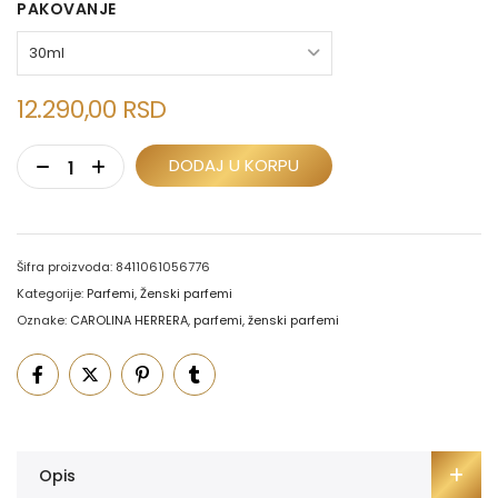
PAKOVANJE
12.290,00
RSD
DODAJ U KORPU
Šifra proizvoda:
8411061056776
Kategorije:
Parfemi
,
Ženski parfemi
Oznake:
CAROLINA HERRERA
,
parfemi
,
ženski parfemi
Opis