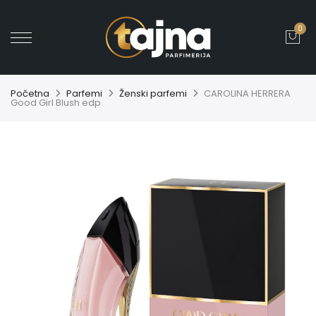
0
' ?>
Početna
Parfemi
Ženski parfemi
CAROLINA HERRERA
Good Girl Blush edp