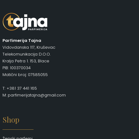
Parfimerija Tajna
Vidovdanska 117, Kruševac
Telekomunikacija D.O.O.
Kralja Petra 1. 153, Blace
PIB: 100370034
Matični broj: 07585055
T: +381 37 441 165
M: parfimerijatajna@gmail.com
Shop
Ženski parfemi