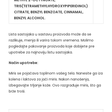
TRIS(TETRAMETHYLHYDROXYPIPERIDINOL)
CITRATE, BENZYL BENZOATE, CINNAMAL,
BENZYL ALCOHOL.
Lista sastojaka u sastavu proizvoda može da se
razlikuje, menja ili varira tokom vremena. Molimo
pogledajte pakovanje proizvoda koje dobijete pre
upotrebe za najnoviju listu sastojaka.
Način upotrebe:
Miris se pojačava toplinom vašeg tela. Nanesite ga iza
kolena i laktova za jači miris. Nakon nanošenja,
izbegavajte trljanje kože. Ovo razgrađuje miris, što ga
brže troši.