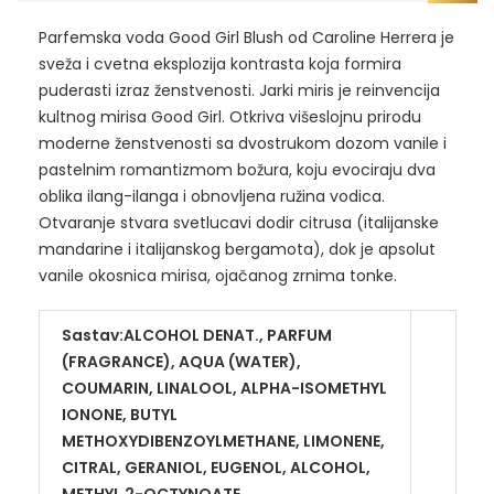
Parfemska voda Good Girl Blush od Caroline Herrera je
sveža i cvetna eksplozija kontrasta koja formira
puderasti izraz ženstvenosti. Jarki miris je reinvencija
kultnog mirisa Good Girl. Otkriva višeslojnu prirodu
moderne ženstvenosti sa dvostrukom dozom vanile i
pastelnim romantizmom božura, koju evociraju dva
oblika ilang-ilanga i obnovljena ružina vodica.
Otvaranje stvara svetlucavi dodir citrusa (italijanske
mandarine i italijanskog bergamota), dok je apsolut
vanile okosnica mirisa, ojačanog zrnima tonke.
Sastav:ALCOHOL DENAT., PARFUM
(FRAGRANCE), AQUA (WATER),
COUMARIN, LINALOOL, ALPHA-ISOMETHYL
IONONE, BUTYL
METHOXYDIBENZOYLMETHANE, LIMONENE,
CITRAL, GERANIOL, EUGENOL, ALCOHOL,
METHYL 2-OCTYNOATE,