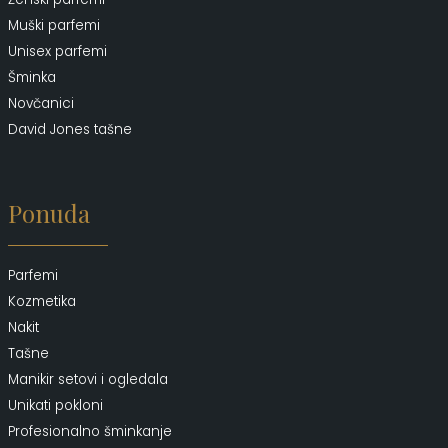
Muški parfemi
Unisex parfemi
Šminka
Novčanici
David Jones tašne
Ponuda
Parfemi
Kozmetika
Nakit
Tašne
Manikir setovi i ogledala
Unikati pokloni
Profesionalno šminkanje