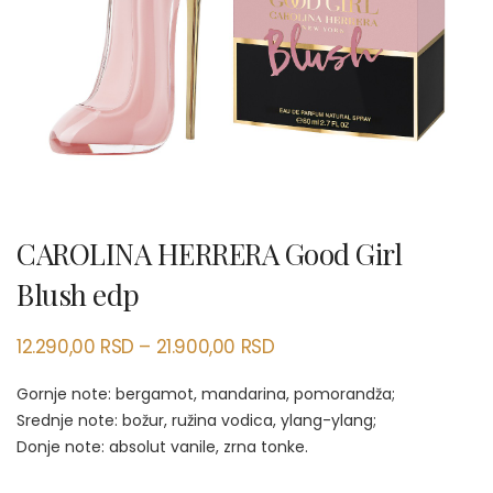
CAROLINA HERRERA Good Girl
Blush edp
12.290,00
RSD
–
21.900,00
RSD
Gornje note: bergamot, mandarina, pomorandža;
Srednje note: božur, ružina vodica, ylang-ylang;
Donje note: absolut vanile, zrna tonke.