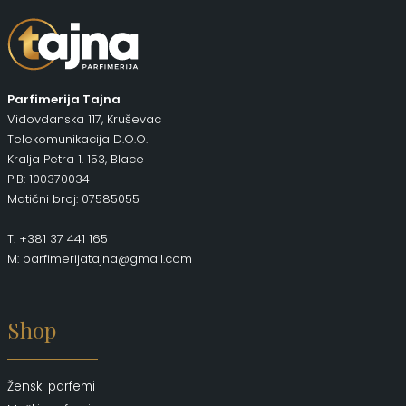
Parfimerija Tajna
Vidovdanska 117, Kruševac
Telekomunikacija D.O.O.
Kralja Petra 1. 153, Blace
PIB: 100370034
Matični broj: 07585055
T: +381 37 441 165
M: parfimerijatajna@gmail.com
Shop
Ženski parfemi