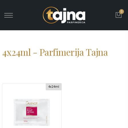
0
' ?>
4x24ml - Parfimerija Tajna
4x24ml