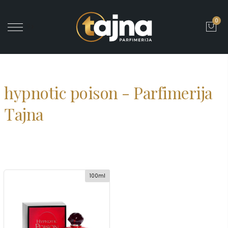
0
' ?>
hypnotic poison - Parfimerija
Tajna
100ml