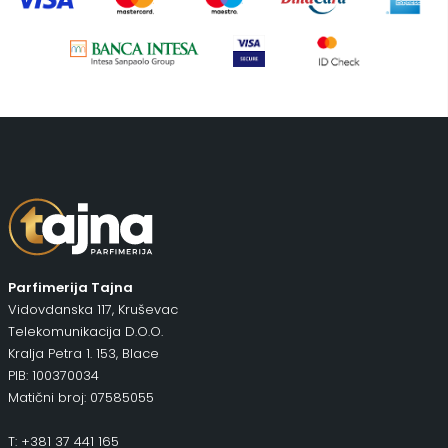
Piling za telo
(3)
Putni program
(49)
Serum
(2)
Šminka
(187)
Tašne
(68)
Uncategorized
(1)
Parfimerija Tajna
Vidovdanska 117, Kruševac
Telekomunikacija D.O.O.
Kralja Petra 1. 153, Blace
PIB: 100370034
Matični broj: 07585055
T: +381 37 441 165