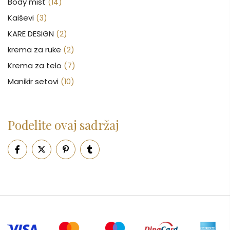
Body mist
(14)
Kaiševi
(3)
KARE DESIGN
(2)
krema za ruke
(2)
Krema za telo
(7)
Manikir setovi
(10)
Nakit
(146)
Nega kose
(46)
Podelite ovaj sadržaj
Nega lica
(88)
Nega tela
(93)
Neseseri
(15)
Novčanici
(50)
Ogledalo
(6)
Parfemi
(602)
Pepe Jeans Ranac
(10)