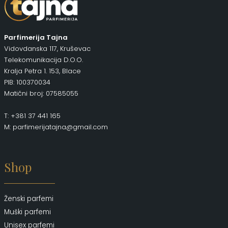
Parfimerija Tajna
Vidovdanska 117, Kruševac
Telekomunikacija D.O.O.
Kralja Petra 1. 153, Blace
PIB: 100370034
Matični broj: 07585055
T: +381 37 441 165
M: parfimerijatajna@gmail.com
Shop
Ženski parfemi
Muški parfemi
Unisex parfemi