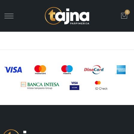
0
' ?>