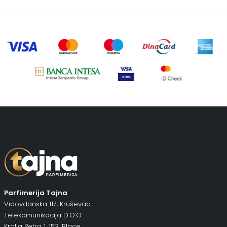
Šminka
(187)
Tašne
(67)
Uncategorized
(1)
Parfimerija Tajna
Vidovdanska 117, Kruševac
Telekomunikacija D.O.O.
Kralja Petra 1. 153, Blace