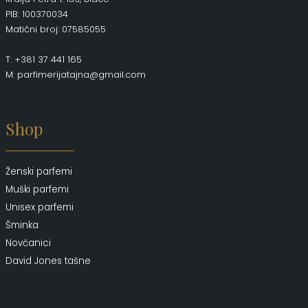
PIB: 100370034
Matični broj: 07585055
T: +381 37 441 165
M: parfimerijatajna@gmail.com
Shop
Ženski parfemi
Muški parfemi
Unisex parfemi
Šminka
Novčanici
David Jones tašne