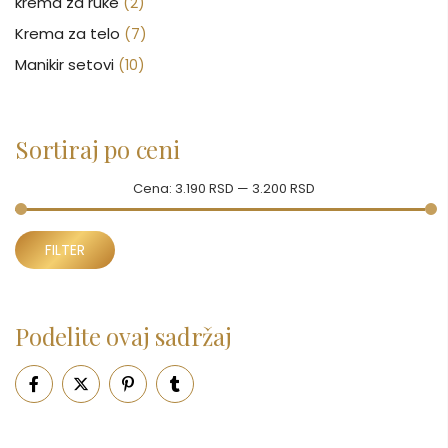
krema za ruke
(2)
Krema za telo
(7)
Manikir setovi
(10)
Nakit
(146)
Nega kose
(46)
Sortiraj po ceni
Nega lica
(88)
Nega tela
(93)
Cena:
3.190 RSD
—
3.200 RSD
Neseseri
(15)
Minimalna
Maksimalna
Novčanici
FILTER
(50)
cena
cena
Ogledalo
(6)
Parfemi
(602)
Podelite ovaj sadržaj
Pepe Jeans Ranac
(10)
Piling za telo
(3)
Putni program
(47)
Serum
(2)