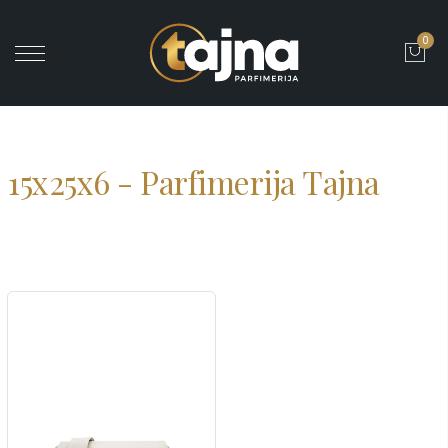
0
' ?>
15x25x6 - Parfimerija Tajna