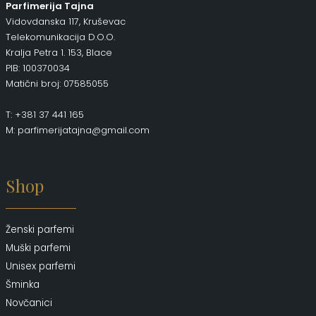
Parfimerija Tajna
Vidovdanska 117, Kruševac
Telekomunikacija D.O.O.
Kralja Petra 1. 153, Blace
PIB: 100370034
Matični broj: 07585055
T: +381 37 441 165
M: parfimerijatajna@gmail.com
Shop
Ženski parfemi
Muški parfemi
Unisex parfemi
Šminka
Novčanici