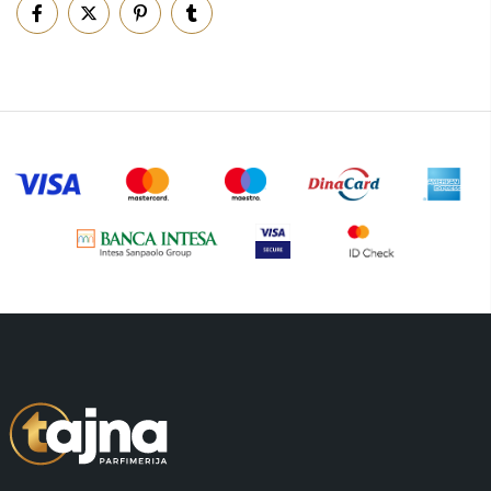
Piling za telo
(3)
Putni program
(47)
Serum
(2)
Šminka
(187)
Tašne
(67)
Uncategorized
(1)