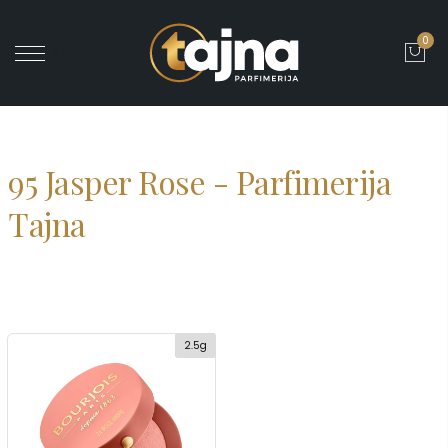
0
' ?>
95 Jasper Rose - Parfimerija
Tajna
2.5g