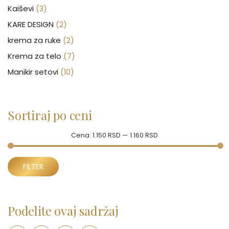
Kaiševi
(3)
KARE DESIGN
(2)
krema za ruke
(2)
Krema za telo
(7)
Manikir setovi
(10)
Nakit
(146)
Nega kose
(46)
Sortiraj po ceni
Nega lica
(88)
Nega tela
(93)
Cena:
1.150 RSD
—
1.160 RSD
Neseseri
(15)
Minimalna
Maksimalna
Novčanici
FILTER
(50)
cena
cena
Ogledalo
(6)
Parfemi
(602)
Podelite ovaj sadržaj
Pepe Jeans Ranac
(10)