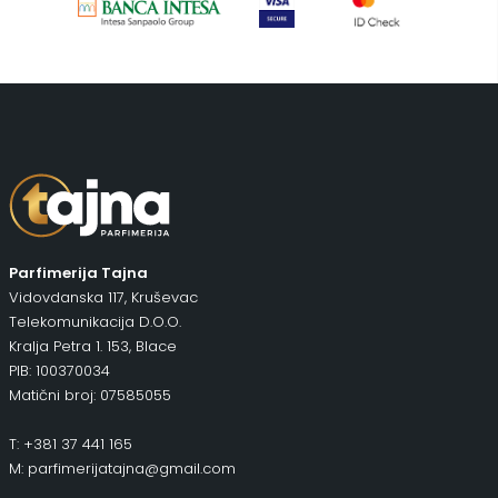
Putni program
(49)
Serum
(2)
Šminka
(187)
Tašne
(68)
Uncategorized
(1)
Parfimerija Tajna
Vidovdanska 117, Kruševac
Telekomunikacija D.O.O.
Kralja Petra 1. 153, Blace
PIB: 100370034
Matični broj: 07585055
T: +381 37 441 165
M: parfimerijatajna@gmail.com