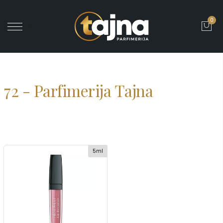
0
' ?>
72 - Parfimerija Tajna
5ml