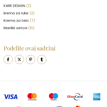
KARE DESIGN
(2)
krema za ruke
(2)
Krema za telo
(7)
Manikir setovi
(10)
Nakit
(146)
Nega kose
(46)
Podelite ovaj sadržaj
Nega lica
(88)
Nega tela
(93)
Neseseri
(15)
Novčanici
(50)
Ogledalo
(6)
Parfemi
(602)
Pepe Jeans Ranac
(10)
Piling za telo
(3)