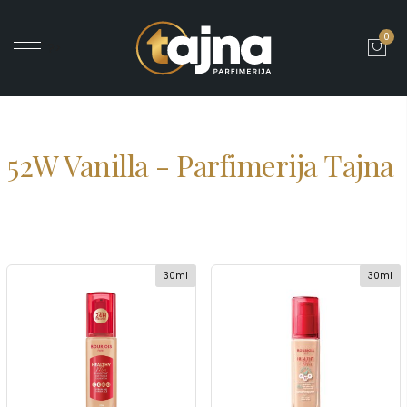
0
' ?>
52W Vanilla - Parfimerija Tajna
30ml
30ml