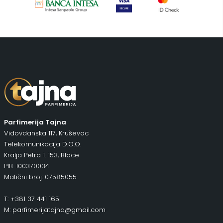
Putni program
(50)
Serum
(2)
Šminka
(187)
Tašne
(69)
Uncategorized
(1)
Parfimerija Tajna
Vidovdanska 117, Kruševac
Telekomunikacija D.O.O.
Kralja Petra 1. 153, Blace
PIB: 100370034
Matični broj: 07585055
T: +381 37 441 165
M: parfimerijatajna@gmail.com