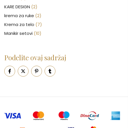
KARE DESIGN
(2)
krema za ruke
(2)
Krema za telo
(7)
Manikir setovi
(10)
Nakit
(146)
Nega kose
(46)
Podelite ovaj sadržaj
Nega lica
(88)
Nega tela
(93)
Neseseri
(16)
Novčanici
(51)
Ogledalo
(6)
Parfemi
(602)
Pepe Jeans Ranac
(10)
Piling za telo
(3)