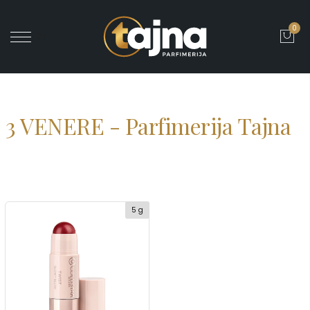
0
' ?>
3 VENERE - Parfimerija Tajna
5 g