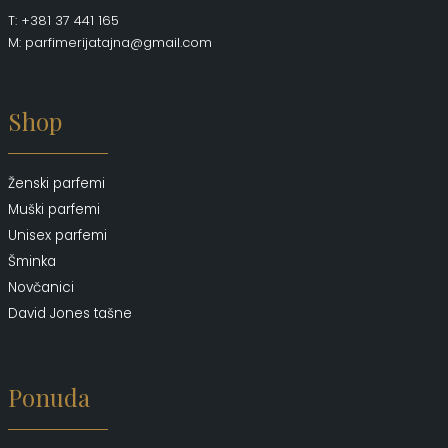
T: +381 37 441 165
M: parfimerijatajna@gmail.com
Shop
Ženski parfemi
Muški parfemi
Unisex parfemi
Šminka
Novčanici
David Jones tašne
Ponuda