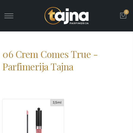
0
' ?>
06 Crem Comes True -
Parfimerija Tajna
3,5ml