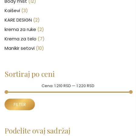
Body mist
(12)
Kaiševi
(3)
KARE DESIGN
(2)
krema za ruke
(2)
Krema za telo
(7)
Manikir setovi
(10)
Nakit
(146)
Nega kose
(47)
Sortiraj po ceni
Nega lica
(88)
Nega tela
(93)
Cena:
1.210 RSD
—
1.220 RSD
Neseseri
(17)
Minimalna
Maksimalna
Novčanici
FILTER
(43)
cena
cena
Ogledalo
(6)
Parfemi
(601)
Podelite ovaj sadržaj
Pepe Jeans Ranac
(10)