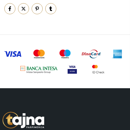
Piling za telo
(3)
Putni program
(50)
Serum
(2)
Šminka
(187)
Tašne
(69)
Uncategorized
(1)