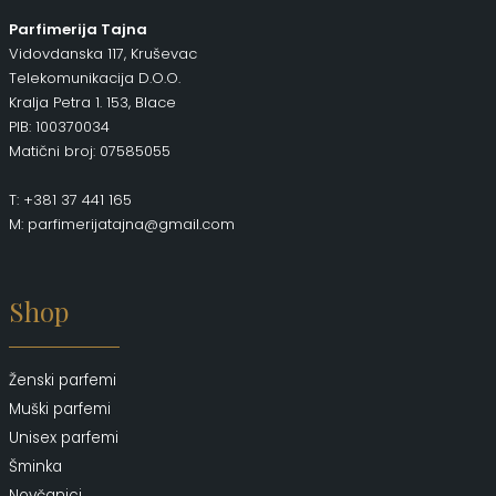
Parfimerija Tajna
Vidovdanska 117, Kruševac
Telekomunikacija D.O.O.
Kralja Petra 1. 153, Blace
PIB: 100370034
Matični broj: 07585055
T: +381 37 441 165
M: parfimerijatajna@gmail.com
Shop
Ženski parfemi
Muški parfemi
Unisex parfemi
Šminka
Novčanici