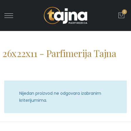
0
' ?>
26x22x11 - Parfimerija Tajna
Nijedan proizvod ne odgovara izabranim
kriterijumima.