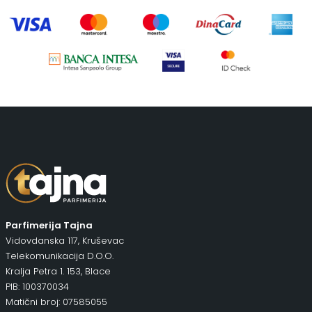
Parfimerija Tajna
Vidovdanska 117, Kruševac
Telekomunikacija D.O.O.
Kralja Petra 1. 153, Blace
PIB: 100370034
Matični broj: 07585055