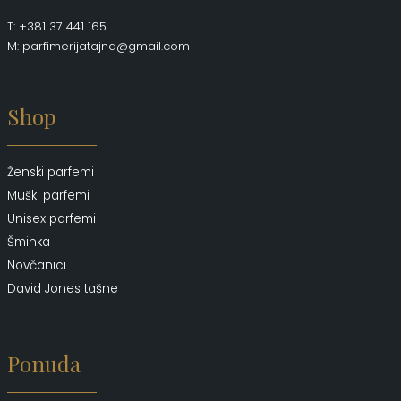
T: +381 37 441 165
M: parfimerijatajna@gmail.com
Shop
Ženski parfemi
Muški parfemi
Unisex parfemi
Šminka
Novčanici
David Jones tašne
Ponuda